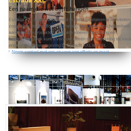
Een naam die wel blijft hangen
Estrada XXL is gespecialiseerd in beeld-gerelateerde activiteiten
zoals klein- en grootformaat doeken, een grote verscheidenheid
aan bedrukte produkten, bedrukte vloeren, bebording en
bestickering. Ook kunt u voor uw ideeën met betrekking tot visu
en/of grafische vormgeving bij Estrada XXL terecht.
Neem contact met ons op voor een offerte op maat