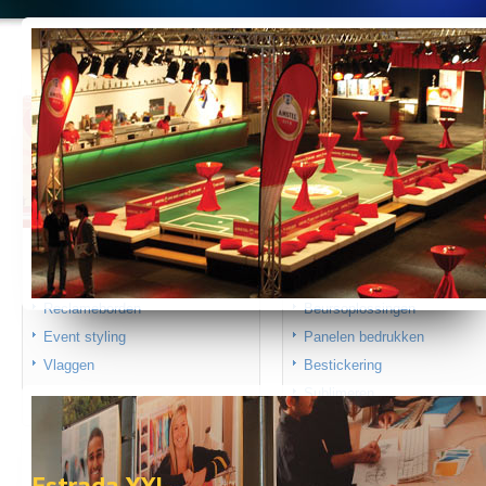
Outdoor printing
Indoor printing
Gevelreclame
Podiumprint
Reclameborden
Beursoplossingen
Event styling
Panelen bedrukken
Vlaggen
Bestickering
Sublimeren
Estrada XXL