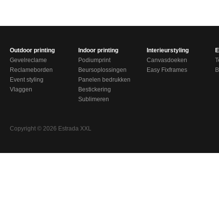
Outdoor printing
Indoor printing
Interieurstyling
E
Gevelreclame
Podiumprint
Canvasdoeken
T
Reclameborden
Beursoplossingen
Easy Fixframes
B
Event styling
Panelen bedrukken
Vlaggen
Bestickering
Sublimeren
Copyright © 2026 Estrada XXL